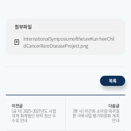
첨부파일
InternationalSymposiumoftheLeeKun-heeChil
dCancerRareDiseaseProject.png
목록
이전글
다음글
[공 지] 2025~2027년도 사업
[행 사] 이건희 소아암·희귀질
과제 회계법인 위탁 정산 수
환 극복사업 평가위원회 개최
수료 안내
안내