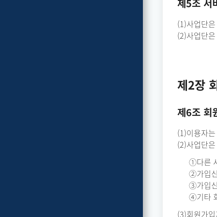
제5조 서
(1)사업단은
(2)사업단
제2장 
제6조 회
(1)이용자
(2)사업단
①다른 
②가입신
③가입신
④기타 
(3)회원가