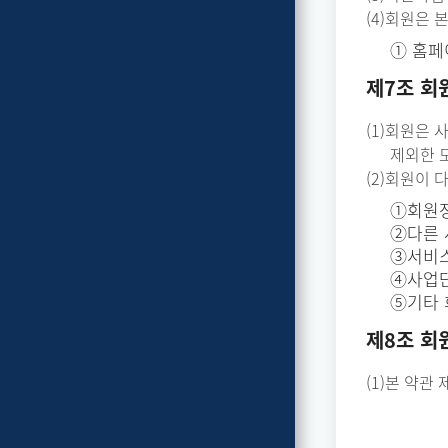
(4)회원은
① 홈페
제7조 회
(1)회원은
제외한 
(2)회원이
①회원정
②다른 
③서비스
④사업단
⑤기타 
제8조 회
(1)본 약관