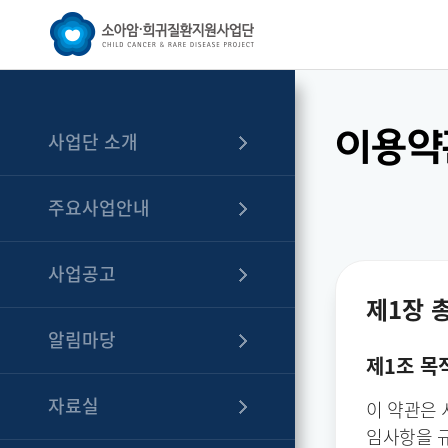
이용약
사업단 소개
주요사업안내
사업공고
제1장 
알림마당
제1조 목
자료실
이 약관은 
임사항을 