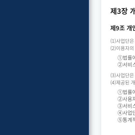
제3장 
제9조 개
(1)사업단
(2)이용자
①법률에
②서비스
(3)사업단은
(4)제공된
①법률에
②사용자
③서비스
④사업단
⑤통계작