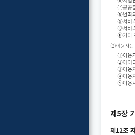
⑥사업단
⑦공공질
⑧범죄와
⑨서비스
⑩서비스
⑪기타 
(2)이용자
①이용자
②아이디
③이용자
④이용자
⑤이용자
제5장 
제12조 