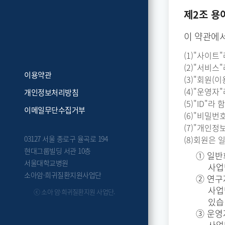
제2조 용
이 약관에서
(1)"사이
(2)"서비
이용약관
(3)"회원
(4)"운영
개인정보처리방침
(5)"ID"
이메일무단수집거부
(6)"비밀
(7)"개인정
03127 서울 종로구 율곡로 194
(8)회원은 
현대그룹빌딩 서관 10층
① 일반
서울대학교병원
사업
소아암·희귀질환지원사업단
② 연구
사업
ⓒ 소아 암·희귀질환지원 사업단.
있습
③ 운영
사업