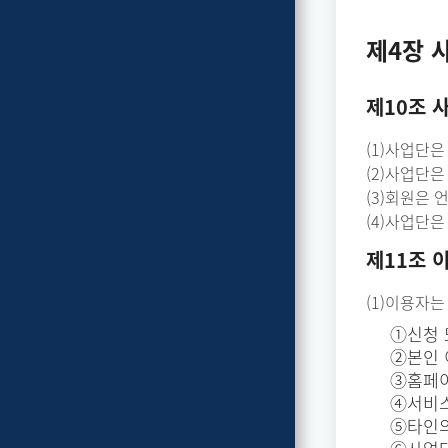
제4장 
제10조 
(1)사업단
(2)사업단
(3)회원은
(4)사업단
제11조 
(1)이용자는
①신청 
②본인 
③홈페이
④서비스
⑤타인의