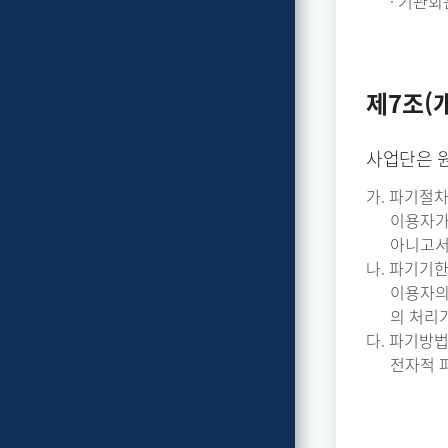
· 기관회원
제7조(
사업단은 원
가. 파기절
이용자가
아니고서
나. 파기기
이용자의
의 처리
다. 파기방
전자적 