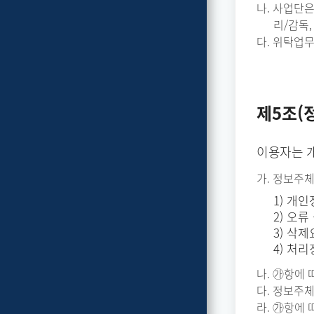
나. 사업단은
리/감독
다. 위탁업
제5조(
이용자는 
가. 정보주
1) 개
2) 오
3) 삭
4) 처
나. ㉮항에 
다. 정보주
라. ㉮항에