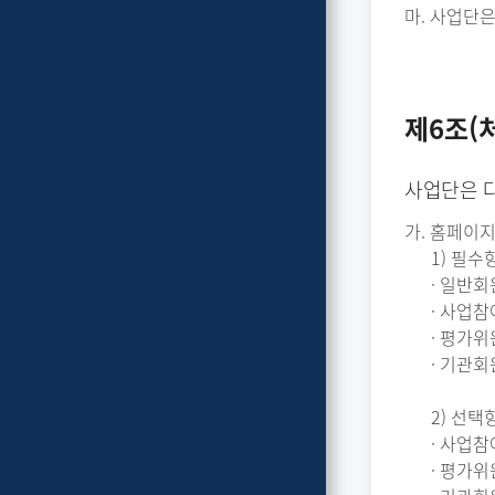
마. 사업단
제6조(
사업단은 
가. 홈페이
1) 필수
· 일반회원
· 사업참
· 평가위
· 기관회
2) 선택
· 사업참
· 평가위