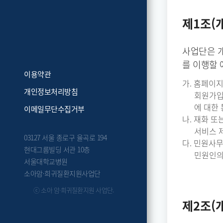
제1조(
사업단은 개
를 이행할 
이용약관
가. 홈페이
개인정보처리방침
회원가입
에 대한
이메일무단수집거부
나. 재화 또
서비스 
03127 서울 종로구 율곡로 194
다. 민원사
현대그룹빌딩 서관 10층
민원인의
서울대학교병원
소아암·희귀질환지원사업단
ⓒ 소아 암·희귀질환지원 사업단.
제2조(