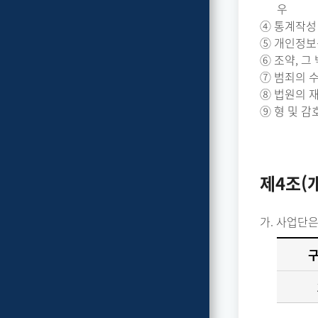
우
④ 통계작성
⑤ 개인정보
⑥ 조약, 
⑦ 범죄의 
⑧ 법원의 
⑨ 형 및 
제4조(
가. 사업단