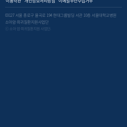
이용약관
개인정보처리방침
이메일무단수집거부
03127 서울 종로구 율곡로 194 현대그룹빌딩 서관 10층 서울대학교병원
소아암·희귀질환지원사업단
ⓒ 소아 암·희귀질환지원 사업단.