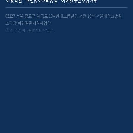
이용약관
개인정보처리방침
이메일무단수집거부
03127 서울 종로구 율곡로 194 현대그룹빌딩 서관 10층 서울대학교병원
소아암·희귀질환지원사업단
ⓒ 소아 암·희귀질환지원 사업단.