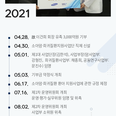
2021
故 이건희 회장 유족 3,000억원 기부
04.28.
소아암·희귀질환지원사업단 직제 신설
04.30.
제1대 사업단장(김한석), 사업부장(암사업부:
05.01.
강형진,
희귀질환사업부: 채종희, 공동연구사업부:
문진수) 임명
기부금 약정식 개최
05.03.
소아암·희귀질환 환아 지원사업에 관한 규정 제정
06.17.
제1차 운영위원회 개최
07.16.
운영·평가·실무위원 임명 및 위촉
제2차 운영위원회 개최
08.02.
사업부 소위원 위촉